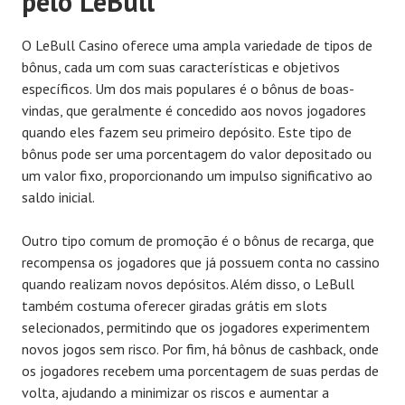
pelo LeBull
O LeBull Casino oferece uma ampla variedade de tipos de
bônus, cada um com suas características e objetivos
específicos. Um dos mais populares é o bônus de boas-
vindas, que geralmente é concedido aos novos jogadores
quando eles fazem seu primeiro depósito. Este tipo de
bônus pode ser uma porcentagem do valor depositado ou
um valor fixo, proporcionando um impulso significativo ao
saldo inicial.
Outro tipo comum de promoção é o bônus de recarga, que
recompensa os jogadores que já possuem conta no cassino
quando realizam novos depósitos. Além disso, o LeBull
também costuma oferecer giradas grátis em slots
selecionados, permitindo que os jogadores experimentem
novos jogos sem risco. Por fim, há bônus de cashback, onde
os jogadores recebem uma porcentagem de suas perdas de
volta, ajudando a minimizar os riscos e aumentar a