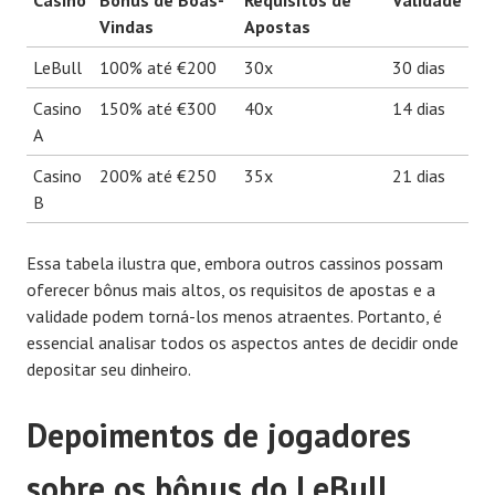
Casino
Bônus de Boas-
Requisitos de
Validade
Vindas
Apostas
LeBull
100% até €200
30x
30 dias
Casino
150% até €300
40x
14 dias
A
Casino
200% até €250
35x
21 dias
B
Essa tabela ilustra que, embora outros cassinos possam
oferecer bônus mais altos, os requisitos de apostas e a
validade podem torná-los menos atraentes. Portanto, é
essencial analisar todos os aspectos antes de decidir onde
depositar seu dinheiro.
Depoimentos de jogadores
sobre os bônus do LeBull