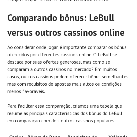
Comparando bônus: LeBull
versus outros cassinos online
Ao considerar onde jogar, é importante comparar os bônus
oferecidos por diferentes cassinos online. O LeBull se
destaca por suas ofertas generosas, mas como se
comparam a outros cassinos no mercado? Em muitos
casos, outros cassinos podem oferecer bônus semelhantes,
mas com requisitos de apostas mais altos ou condições
menos favoráveis.
Para facilitar essa comparação, criamos uma tabela que
resume as principais características dos bônus do LeBull
em comparação com dois outros cassinos populares: