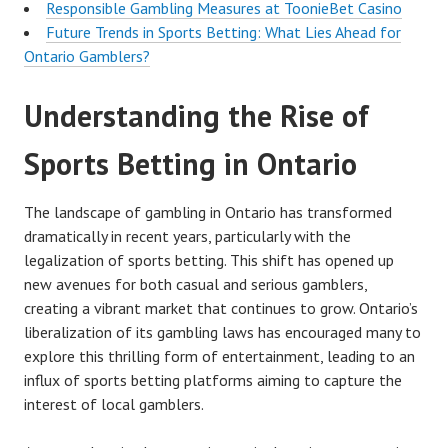
Responsible Gambling Measures at ToonieBet Casino
Future Trends in Sports Betting: What Lies Ahead for
Ontario Gamblers?
Understanding the Rise of
Sports Betting in Ontario
The landscape of gambling in Ontario has transformed
dramatically in recent years, particularly with the
legalization of sports betting. This shift has opened up
new avenues for both casual and serious gamblers,
creating a vibrant market that continues to grow. Ontario’s
liberalization of its gambling laws has encouraged many to
explore this thrilling form of entertainment, leading to an
influx of sports betting platforms aiming to capture the
interest of local gamblers.