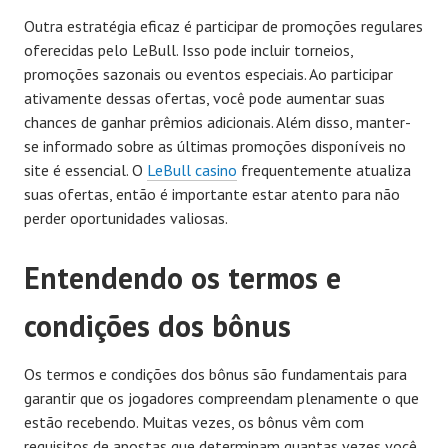
Outra estratégia eficaz é participar de promoções regulares
oferecidas pelo LeBull. Isso pode incluir torneios,
promoções sazonais ou eventos especiais. Ao participar
ativamente dessas ofertas, você pode aumentar suas
chances de ganhar prêmios adicionais. Além disso, manter-
se informado sobre as últimas promoções disponíveis no
site é essencial. O
LeBull casino
frequentemente atualiza
suas ofertas, então é importante estar atento para não
perder oportunidades valiosas.
Entendendo os termos e
condições dos bônus
Os termos e condições dos bônus são fundamentais para
garantir que os jogadores compreendam plenamente o que
estão recebendo. Muitas vezes, os bônus vêm com
requisitos de apostas que determinam quantas vezes você