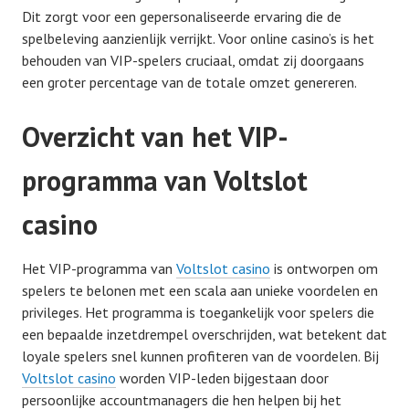
Dit zorgt voor een gepersonaliseerde ervaring die de
spelbeleving aanzienlijk verrijkt. Voor online casino’s is het
behouden van VIP-spelers cruciaal, omdat zij doorgaans
een groter percentage van de totale omzet genereren.
Overzicht van het VIP-
programma van Voltslot
casino
Het VIP-programma van
Voltslot casino
is ontworpen om
spelers te belonen met een scala aan unieke voordelen en
privileges. Het programma is toegankelijk voor spelers die
een bepaalde inzetdrempel overschrijden, wat betekent dat
loyale spelers snel kunnen profiteren van de voordelen. Bij
Voltslot casino
worden VIP-leden bijgestaan door
persoonlijke accountmanagers die hen helpen bij het