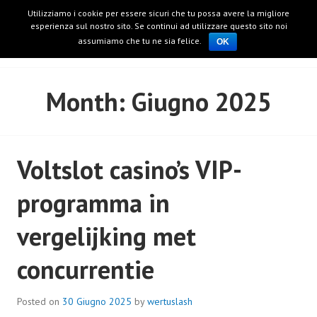
E
S
Utilizziamo i cookie per essere sicuri che tu possa avere la migliore
A
STUDIO CIPRIAN
k
esperienza sul nostro sito. Se continui ad utilizzare questo sito noi
R
i
assumiamo che tu ne sia felice.
OK
C
p
H
t
Month:
Giugno 2025
o
c
o
n
Voltslot casino’s VIP-
t
e
programma in
n
t
vergelijking met
concurrentie
Posted on
30 Giugno 2025
by
wertuslash