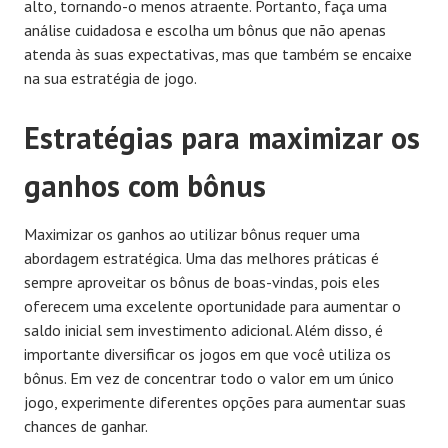
alto, tornando-o menos atraente. Portanto, faça uma
análise cuidadosa e escolha um bônus que não apenas
atenda às suas expectativas, mas que também se encaixe
na sua estratégia de jogo.
Estratégias para maximizar os
ganhos com bônus
Maximizar os ganhos ao utilizar bônus requer uma
abordagem estratégica. Uma das melhores práticas é
sempre aproveitar os bônus de boas-vindas, pois eles
oferecem uma excelente oportunidade para aumentar o
saldo inicial sem investimento adicional. Além disso, é
importante diversificar os jogos em que você utiliza os
bônus. Em vez de concentrar todo o valor em um único
jogo, experimente diferentes opções para aumentar suas
chances de ganhar.