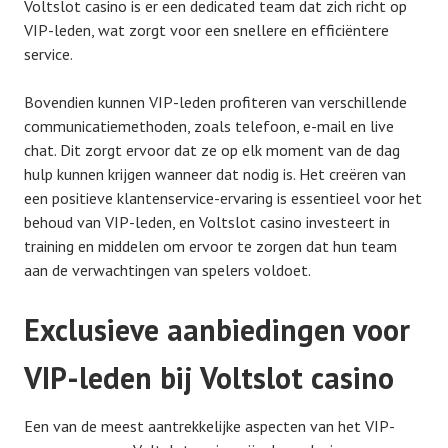
Voltslot casino is er een dedicated team dat zich richt op
VIP-leden, wat zorgt voor een snellere en efficiëntere
service.
Bovendien kunnen VIP-leden profiteren van verschillende
communicatiemethoden, zoals telefoon, e-mail en live
chat. Dit zorgt ervoor dat ze op elk moment van de dag
hulp kunnen krijgen wanneer dat nodig is. Het creëren van
een positieve klantenservice-ervaring is essentieel voor het
behoud van VIP-leden, en Voltslot casino investeert in
training en middelen om ervoor te zorgen dat hun team
aan de verwachtingen van spelers voldoet.
Exclusieve aanbiedingen voor
VIP-leden bij Voltslot casino
Een van de meest aantrekkelijke aspecten van het VIP-