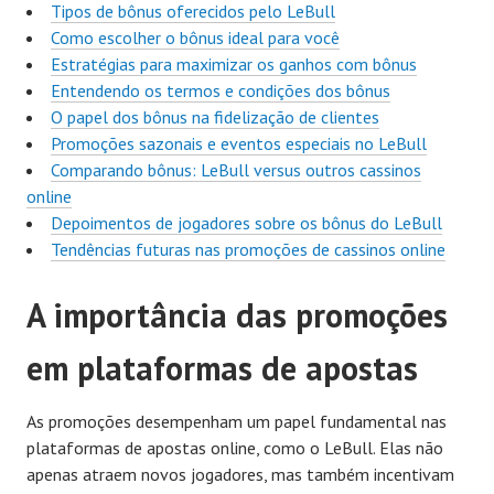
Tipos de bônus oferecidos pelo LeBull
Como escolher o bônus ideal para você
Estratégias para maximizar os ganhos com bônus
Entendendo os termos e condições dos bônus
O papel dos bônus na fidelização de clientes
Promoções sazonais e eventos especiais no LeBull
Comparando bônus: LeBull versus outros cassinos
online
Depoimentos de jogadores sobre os bônus do LeBull
Tendências futuras nas promoções de cassinos online
A importância das promoções
em plataformas de apostas
As promoções desempenham um papel fundamental nas
plataformas de apostas online, como o LeBull. Elas não
apenas atraem novos jogadores, mas também incentivam