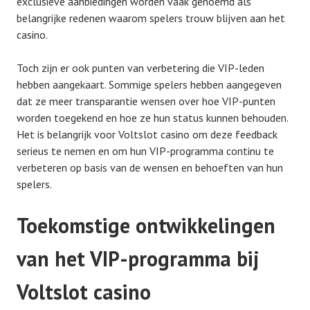
exclusieve aanbiedingen worden vaak genoemd als
belangrijke redenen waarom spelers trouw blijven aan het
casino.
Toch zijn er ook punten van verbetering die VIP-leden
hebben aangekaart. Sommige spelers hebben aangegeven
dat ze meer transparantie wensen over hoe VIP-punten
worden toegekend en hoe ze hun status kunnen behouden.
Het is belangrijk voor Voltslot casino om deze feedback
serieus te nemen en om hun VIP-programma continu te
verbeteren op basis van de wensen en behoeften van hun
spelers.
Toekomstige ontwikkelingen
van het VIP-programma bij
Voltslot casino