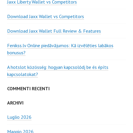
c
Jaxx Liberty Wallet vs Competitors
a
p
Download Jaxx Wallet vs Competitors
e
r
Download Jaxx Wallet Full Review & Features
:
Fenikss.lv Online piedāvājumos: Kā izvēlēties labākos
bonusus?
A hotslot közösség: hogyan kapcsolódj be és építs
kapcsolatokat?
COMMENTI RECENTI
ARCHIVI
Luglio 2026
Maggio 2026