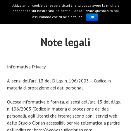
E
S
Utilizziamo i cookie per essere sicuri che tu possa avere la migliore
A
STUDIO CIPRIAN
k
esperienza sul nostro sito. Se continui ad utilizzare questo sito noi
R
i
assumiamo che tu ne sia felice.
OK
C
p
H
t
Note legali
o
c
o
n
t
Informativa Privacy
e
n
Ai sensi dell’art. 13 del D.Lgs. n. 196/2003 – Codice in
t
materia di protezione dei dati personali.
Questa informativa è fornita, ai sensi dell’art. 13 del d.lgs.
n. 196/2003 (Codice in materia di protezione dei dati
personali), agli Utenti che interagiscono con i servizi web
dello Studio Ciprian accessibili per via telematica a partire
dall’indirizzo: http://www.studiociprian.com